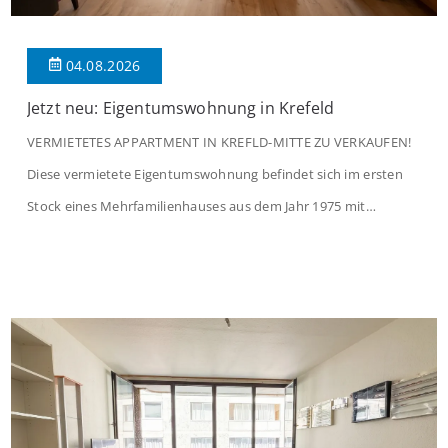
04.08.2026
Jetzt neu: Eigentumswohnung in Krefeld
VERMIETETES APPARTMENT IN KREFLD-MITTE ZU VERKAUFEN!
Diese vermietete Eigentumswohnung befindet sich im ersten
Stock eines Mehrfamilienhauses aus dem Jahr 1975 mit
insgesamt 39 Wohneinheiten und 2 Ladenlokalen. Die
Wohnung verfügt über 34 m² Wohnfläche., welche sich wie folgt
aufteilen: Beim Betreten der Wohnung befinden Sie sich in einer
praktischen Diele, welche ausreichend Platz für eine […]