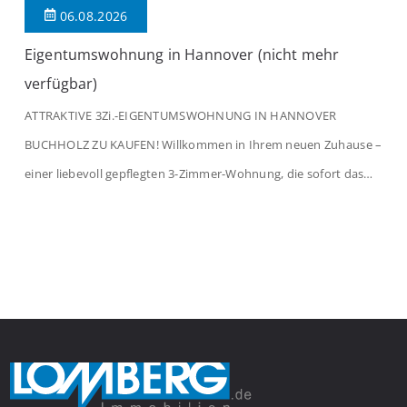
06.08.2026
Eigentumswohnung in Hannover (nicht mehr
verfügbar)
ATTRAKTIVE 3Zi.-EIGENTUMSWOHNUNG IN HANNOVER
BUCHHOLZ ZU KAUFEN! Willkommen in Ihrem neuen Zuhause –
einer liebevoll gepflegten 3-Zimmer-Wohnung, die sofort das
Gefühl von Ankommen vermittelt. Der helle Flur mit
Einbauspots empfängt Sie herzlich und macht Lust auf mehr.
Das großzügige Wohnzimmer begeistert mit einem breiten
Fenster, viel Tageslicht und Blick ins satte Grün der Bäume – […]