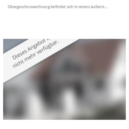
Obergeschosswohnung befindet sich in einem äußerst
gepflegten Mehrfamilienhaus in begehrter Wohnlage von
Krefeld-Bockum. Mit einer Wohnfläche von ca. 114 m²
überzeugt die Immobilie durch einen durchdachten Grundriss,
großzügige Räume und eine hochwertige Ausstattung, die
modernen Wohnkomfort mit einem stilvollen Ambiente
verbindet. Der […]