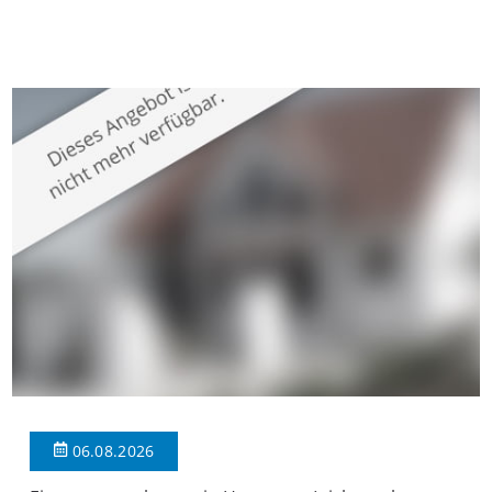
gepflegten Mehrfamilienhaus in begehrter Wohnlage von
Krefeld-Bockum. Mit einer Wohnfläche von ca. 114 m²
überzeugt die Immobilie durch einen durchdachten Grundriss,
großzügige Räume und eine hochwertige Ausstattung, die
modernen Wohnkomfort mit einem stilvollen Ambiente
verbindet. Der […]
06.08.2026