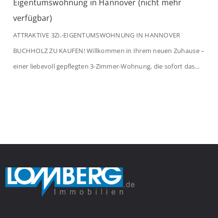
Eigentumswohnung in Hannover (nicht mehr
verfügbar)
ATTRAKTIVE 3Zi.-EIGENTUMSWOHNUNG IN HANNOVER
BUCHHOLZ ZU KAUFEN! Willkommen in Ihrem neuen Zuhause –
einer liebevoll gepflegten 3-Zimmer-Wohnung, die sofort das
Gefühl von Ankommen vermittelt. Der helle Flur mit
Einbauspots empfängt Sie herzlich und macht Lust auf mehr.
Das großzügige Wohnzimmer begeistert mit einem breiten
Fenster, viel Tageslicht und Blick ins satte Grün der Bäume – […]