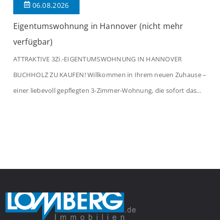
06.08.2026
Eigentumswohnung in Hannover (nicht mehr
verfügbar)
ATTRAKTIVE 3Zi.-EIGENTUMSWOHNUNG IN HANNOVER
BUCHHOLZ ZU KAUFEN! Willkommen in Ihrem neuen Zuhause –
einer liebevoll gepflegten 3-Zimmer-Wohnung, die sofort das
Gefühl von Ankommen vermittelt. Der helle Flur mit
Einbauspots empfängt Sie herzlich und macht Lust auf mehr.
Das großzügige Wohnzimmer begeistert mit einem breiten
Fenster, viel Tageslicht und Blick ins satte Grün der Bäume – […]