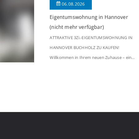
06.08.2026
[…]
Eigentumswohnung in Hannover
(nicht mehr verfügbar)
ATTRAKTIVE 3Zi.-EIGENTUMSWOHNUNG IN
HANNOVER BUCHHOLZ ZU KAUFEN!
Willkommen in Ihrem neuen Zuhause – einer
liebevoll gepflegten 3-Zimmer-Wohnung, die
sofort das Gefühl von Ankommen
vermittelt. Der helle Flur mit Einbauspots
empfängt Sie herzlich und macht Lust auf
mehr. Das großzügige Wohnzimmer
begeistert mit einem breiten Fenster, viel
Tageslicht und Blick ins satte Grün der
Bäume – […]