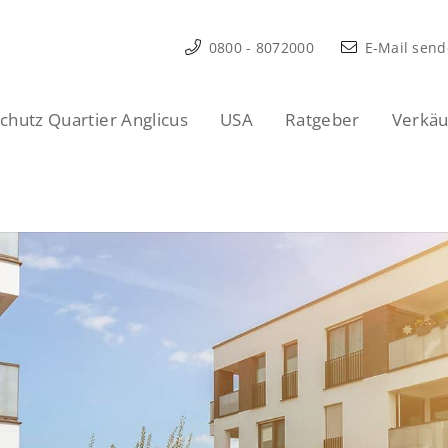
0800 - 8072000
E-Mail sen
hutz Quartier Anglicus
USA
Ratgeber
Verkäu