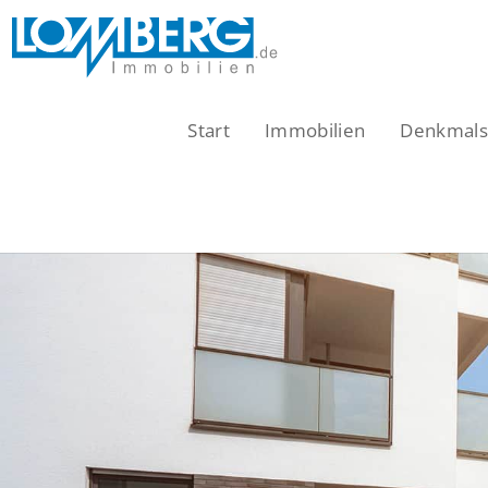
Zum
Inhalt
springen
Start
Immobilien
Denkmalsc