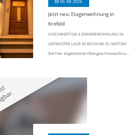
06.08.2026
Jetzt neu: Etagenwohnung in
Krefeld
HOCHWERTIGE 4 ZIMMERWOHNUNG IN
GEFRAGTER LAGE IN BOCKUM ZU MIETEN!
Die hier angebotene Obergeschosswohnung
befindet sich in einem äußerst gepflegten
Mehrfamilienhaus in begehrter Wohnlage
von Krefeld-Bockum. Mit einer Wohnfläche
von ca. 114 m² überzeugt die Immobilie
durch einen durchdachten Grundriss,
großzügige Räume und eine hochwertige
Ausstattung, die modernen Wohnkomfort
mit einem stilvollen Ambiente verbindet. Der