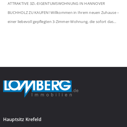
ATTRAKTIVE 3Zi.-EIGENTUMSWOHNUNG IN HANNOVER
BUCHHOLZ ZU KAUFEN! Willkommen in Ihrem neuen Zuhause –
einer liebevoll gepflegten 3-Zimmer-Wohnung, die sofort das
Gefühl von Ankommen vermittelt. Der helle Flur mit
Einbauspots empfängt Sie herzlich und macht Lust auf mehr.
Das großzügige Wohnzimmer begeistert mit einem breiten
Fenster, viel Tageslicht und Blick ins satte Grün der Bäume – […]
Hauptsitz Krefeld