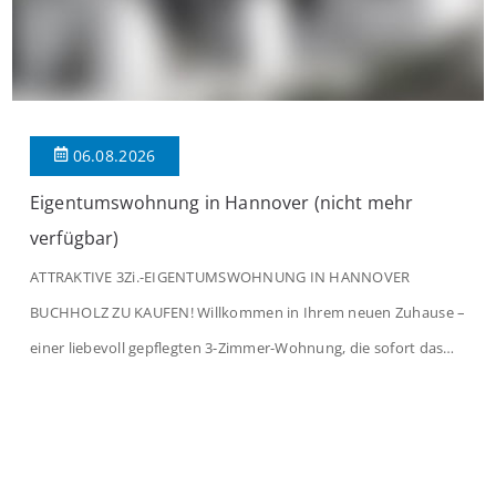
06.08.2026
Eigentumswohnung in Hannover (nicht mehr
verfügbar)
ATTRAKTIVE 3Zi.-EIGENTUMSWOHNUNG IN HANNOVER
BUCHHOLZ ZU KAUFEN! Willkommen in Ihrem neuen Zuhause –
einer liebevoll gepflegten 3-Zimmer-Wohnung, die sofort das
Gefühl von Ankommen vermittelt. Der helle Flur mit
Einbauspots empfängt Sie herzlich und macht Lust auf mehr.
Das großzügige Wohnzimmer begeistert mit einem breiten
Fenster, viel Tageslicht und Blick ins satte Grün der Bäume – […]