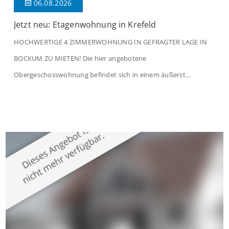
06.08.2026
Jetzt neu: Etagenwohnung in Krefeld
HOCHWERTIGE 4 ZIMMERWOHNUNG IN GEFRAGTER LAGE IN
BOCKUM ZU MIETEN! Die hier angebotene
Obergeschosswohnung befindet sich in einem äußerst
gepflegten Mehrfamilienhaus in begehrter Wohnlage von
Krefeld-Bockum. Mit einer Wohnfläche von ca. 114 m²
überzeugt die Immobilie durch einen durchdachten Grundriss,
großzügige Räume und eine hochwertige Ausstattung, die
modernen Wohnkomfort mit einem stilvollen Ambiente
verbindet. Der […]