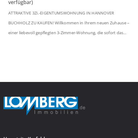
verfügbar)
ATTRAKTIVE 3Zi.-EIGENTUMSWOHNUNG IN HANNOVER
BUCHHOLZ ZU KAUFEN! Willkommen in Ihrem neuen Zuhause –
einer liebevoll gepflegten 3-Zimmer-Wohnung, die sofort das
Gefühl von Ankommen vermittelt. Der helle Flur mit
Einbauspots empfängt Sie herzlich und macht Lust auf mehr.
Das großzügige Wohnzimmer begeistert mit einem breiten
Fenster, viel Tageslicht und Blick ins satte Grün der Bäume – […]