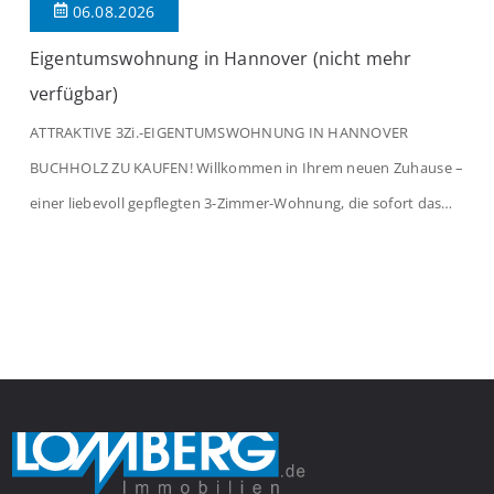
06.08.2026
Eigentumswohnung in Hannover (nicht mehr
verfügbar)
ATTRAKTIVE 3Zi.-EIGENTUMSWOHNUNG IN HANNOVER
BUCHHOLZ ZU KAUFEN! Willkommen in Ihrem neuen Zuhause –
einer liebevoll gepflegten 3-Zimmer-Wohnung, die sofort das
Gefühl von Ankommen vermittelt. Der helle Flur mit
Einbauspots empfängt Sie herzlich und macht Lust auf mehr.
Das großzügige Wohnzimmer begeistert mit einem breiten
Fenster, viel Tageslicht und Blick ins satte Grün der Bäume – […]