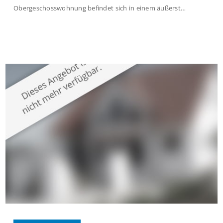
Obergeschosswohnung befindet sich in einem äußerst
gepflegten Mehrfamilienhaus in begehrter Wohnlage von
Krefeld-Bockum. Mit einer Wohnfläche von ca. 114 m²
überzeugt die Immobilie durch einen durchdachten Grundriss,
großzügige Räume und eine hochwertige Ausstattung, die
modernen Wohnkomfort mit einem stilvollen Ambiente
verbindet. Der […]