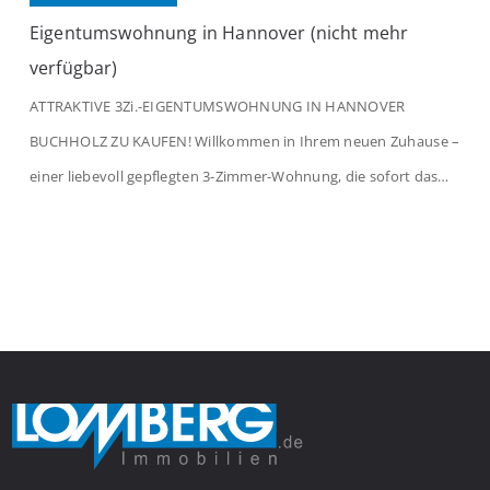
Eigentumswohnung in Hannover (nicht mehr
verfügbar)
ATTRAKTIVE 3Zi.-EIGENTUMSWOHNUNG IN HANNOVER
BUCHHOLZ ZU KAUFEN! Willkommen in Ihrem neuen Zuhause –
einer liebevoll gepflegten 3-Zimmer-Wohnung, die sofort das
Gefühl von Ankommen vermittelt. Der helle Flur mit
Einbauspots empfängt Sie herzlich und macht Lust auf mehr.
Das großzügige Wohnzimmer begeistert mit einem breiten
Fenster, viel Tageslicht und Blick ins satte Grün der Bäume – […]