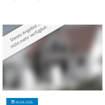
gepflegten Mehrfamilienhaus in begehrter Wohnlage von
Krefeld-Bockum. Mit einer Wohnfläche von ca. 114 m²
überzeugt die Immobilie durch einen durchdachten Grundriss,
großzügige Räume und eine hochwertige Ausstattung, die
modernen Wohnkomfort mit einem stilvollen Ambiente
verbindet. Der […]
06.08.2026