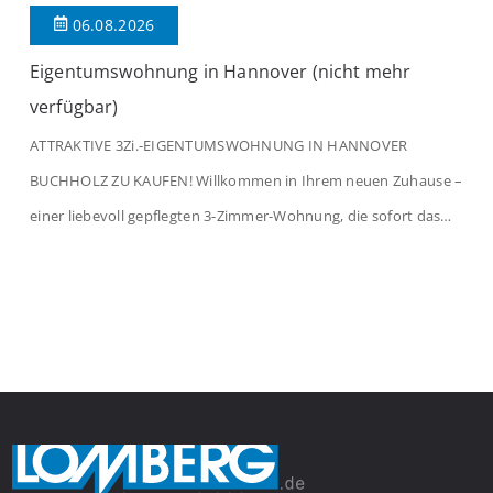
06.08.2026
Eigentumswohnung in Hannover (nicht mehr
verfügbar)
ATTRAKTIVE 3Zi.-EIGENTUMSWOHNUNG IN HANNOVER
BUCHHOLZ ZU KAUFEN! Willkommen in Ihrem neuen Zuhause –
einer liebevoll gepflegten 3-Zimmer-Wohnung, die sofort das
Gefühl von Ankommen vermittelt. Der helle Flur mit
Einbauspots empfängt Sie herzlich und macht Lust auf mehr.
Das großzügige Wohnzimmer begeistert mit einem breiten
Fenster, viel Tageslicht und Blick ins satte Grün der Bäume – […]