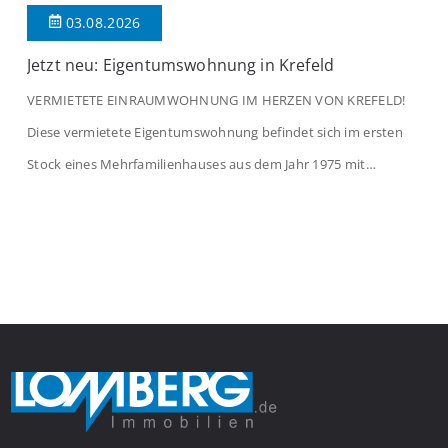
03.08.2026
Jetzt neu: Eigentumswohnung in Krefeld
VERMIETETE EINRAUMWOHNUNG IM HERZEN VON KREFELD!
Diese vermietete Eigentumswohnung befindet sich im ersten
Stock eines Mehrfamilienhauses aus dem Jahr 1975 mit
insgesamt 39 Wohneinheiten. Die Wohnung verfügt über 35 m²
Wohnfläche., welche sich wie folgt aufteilen: Beim Betreten der
Wohnung befinden Sie sich in einer praktischen Diele, welche
ausreichend Platz für eine Garderobe bietet. Von […]