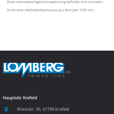
Diese vermietete Eigentumswohnung befindet sich im ersten
Stock eines Mehrfamilienhauses aus dem Jahr 1975 mit
insgesamt 39 Wohneinheiten. Die Wohnung verfügt über 35 m²
Wohnfläche., welche sich wie folgt aufteilen: Beim Betreten der
Wohnung befinden Sie sich in einer praktischen Diele, welche
ausreichend Platz für eine Garderobe bietet. Von […]
Hauptsitz Krefeld
Rheinstr. 35, 47799 Krefeld