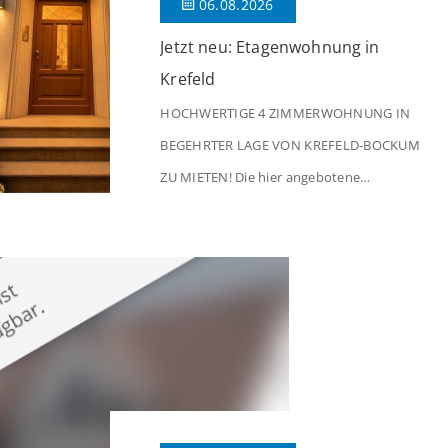
06.08.2026
Jetzt neu: Etagenwohnung in
Krefeld
HOCHWERTIGE 4 ZIMMERWOHNUNG IN
BEGEHRTER LAGE VON KREFELD-BOCKUM
ZU MIETEN! Die hier angebotene
Obergeschosswohnung befindet sich in
einem äußerst gepflegten Mehrfamilienhaus
in begehrter Wohnlage von Krefeld-Bockum.
Mit einer Wohnfläche von ca. 114 m²
überzeugt die Immobilie durch einen
durchdachten Grundriss, großzügige Räume
und eine hochwertige Ausstattung, die
modernen Wohnkomfort mit einem