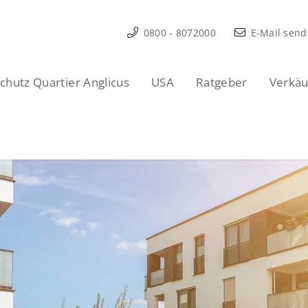
0800 - 8072000
E-Mail sen
hutz Quartier Anglicus
USA
Ratgeber
Verkäu