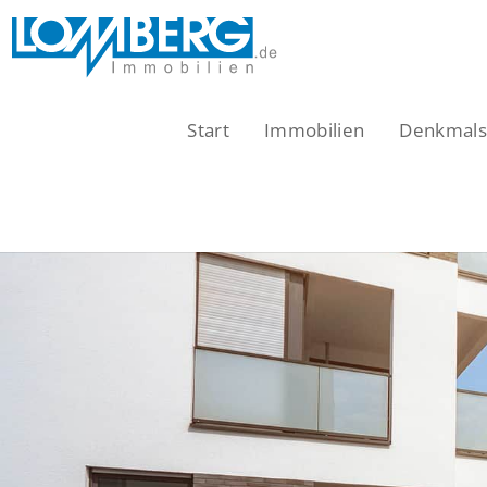
Zum
Inhalt
springen
Start
Immobilien
Denkmalsc