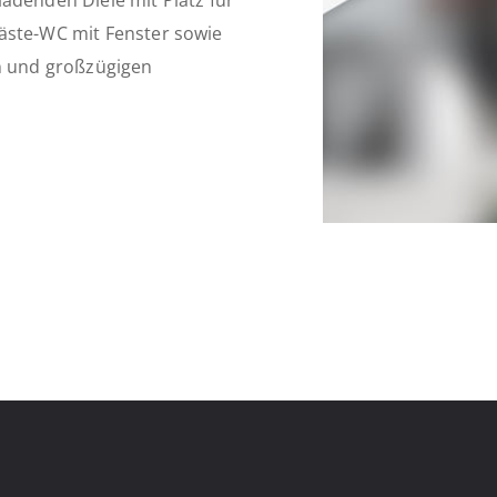
adenden Diele mit Platz für
äste-WC mit Fenster sowie
en und großzügigen