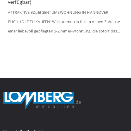
verfügbar)
ATTRAKTIVE 3Zi.-EIGENTUMSWOHNUNG IN HANNOVER
BUCHHOLZ ZU KAUFEN! Willkommen in Ihrem neuen Zuhause –
einer liebevoll gepflegten 3-Zimmer-Wohnung, die sofort das
Gefühl von Ankommen vermittelt. Der helle Flur mit
Einbauspots empfängt Sie herzlich und macht Lust auf mehr.
Das großzügige Wohnzimmer begeistert mit einem breiten
Fenster, viel Tageslicht und Blick ins satte Grün der Bäume – […]