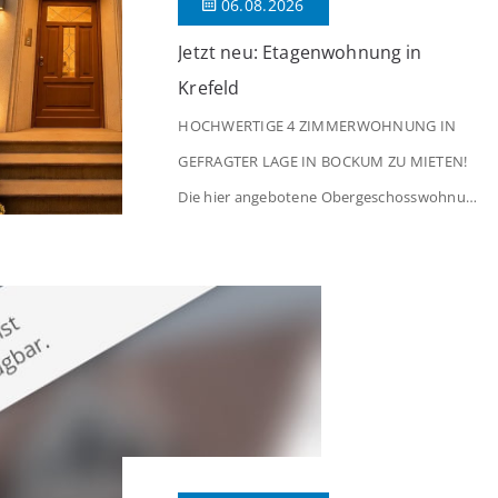
06.08.2026
Jetzt neu: Etagenwohnung in
Krefeld
HOCHWERTIGE 4 ZIMMERWOHNUNG IN
GEFRAGTER LAGE IN BOCKUM ZU MIETEN!
Die hier angebotene Obergeschosswohnung
befindet sich in einem äußerst gepflegten
Mehrfamilienhaus in begehrter Wohnlage
von Krefeld-Bockum. Mit einer Wohnfläche
von ca. 114 m² überzeugt die Immobilie
durch einen durchdachten Grundriss,
großzügige Räume und eine hochwertige
Ausstattung, die modernen Wohnkomfort
mit einem stilvollen Ambiente verbindet. Der