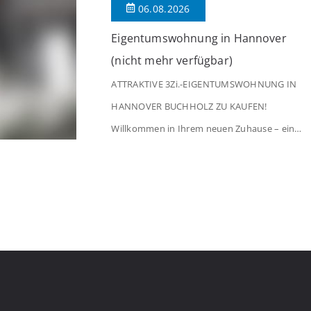
06.08.2026
[…]
Eigentumswohnung in Hannover
(nicht mehr verfügbar)
ATTRAKTIVE 3Zi.-EIGENTUMSWOHNUNG IN
HANNOVER BUCHHOLZ ZU KAUFEN!
Willkommen in Ihrem neuen Zuhause – einer
liebevoll gepflegten 3-Zimmer-Wohnung, die
sofort das Gefühl von Ankommen
vermittelt. Der helle Flur mit Einbauspots
empfängt Sie herzlich und macht Lust auf
mehr. Das großzügige Wohnzimmer
begeistert mit einem breiten Fenster, viel
Tageslicht und Blick ins satte Grün der
Bäume – […]