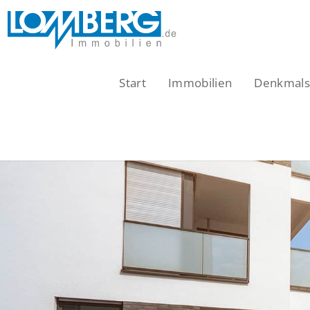
Zum
Inhalt
springen
Start
Immobilien
Denkmalsc