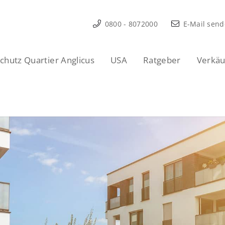
0800 - 8072000
E-Mail sen
hutz Quartier Anglicus
USA
Ratgeber
Verkäu