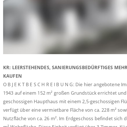
KR: LEERSTEHENDES, SANIERUNGSBEDÜRFTIGES MEH
KAUFEN
O B J E K T B E S C H R E I B U N G: Die hier angebotene I
1943 auf einem 152 m² großen Grundstück errichtet und 
geschossigen Haupthaus mit einem 2,5-geschossigen Flü
verfügt über eine vermietbare Fläche von ca. 228 m² sowi
Nutzfläche von ca. 26 m². Im Erdgeschoss befindet sich di