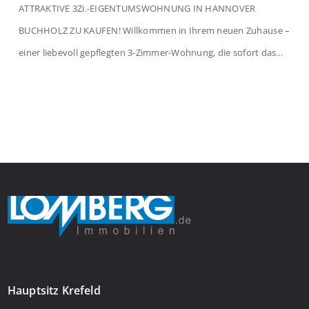
ATTRAKTIVE 3Zi.-EIGENTUMSWOHNUNG IN HANNOVER
BUCHHOLZ ZU KAUFEN! Willkommen in Ihrem neuen Zuhause –
einer liebevoll gepflegten 3-Zimmer-Wohnung, die sofort das
Gefühl von Ankommen vermittelt. Der helle Flur mit
Einbauspots empfängt Sie herzlich und macht Lust auf mehr.
Das großzügige Wohnzimmer begeistert mit einem breiten
Fenster, viel Tageslicht und Blick ins satte Grün der Bäume – […]
Hauptsitz Krefeld