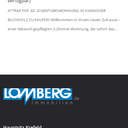
verfügbar)
ATTRAKTIVE 3Zi.-EIGENTUMSWOHNUNG IN HANNOVER
BUCHHOLZ ZU KAUFEN! Willkommen in Ihrem neuen Zuhause –
einer liebevoll gepflegten 3-Zimmer-Wohnung, die sofort das
Gefühl von Ankommen vermittelt. Der helle Flur mit
Einbauspots empfängt Sie herzlich und macht Lust auf mehr.
Das großzügige Wohnzimmer begeistert mit einem breiten
Fenster, viel Tageslicht und Blick ins satte Grün der Bäume – […]
Hauptsitz Krefeld