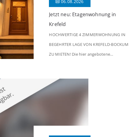
06.08.2026
Jetzt neu: Etagenwohnung in
Krefeld
HOCHWERTIGE 4 ZIMMERWOHNUNG IN
BEGEHRTER LAGE VON KREFELD-BOCKUM
ZU MIETEN! Die hier angebotene
Obergeschosswohnung befindet sich in
einem äußerst gepflegten Mehrfamilienhaus
in begehrter Wohnlage von Krefeld-Bockum.
Mit einer Wohnfläche von ca. 114 m²
überzeugt die Immobilie durch einen
durchdachten Grundriss, großzügige Räume
und eine hochwertige Ausstattung, die
modernen Wohnkomfort mit einem