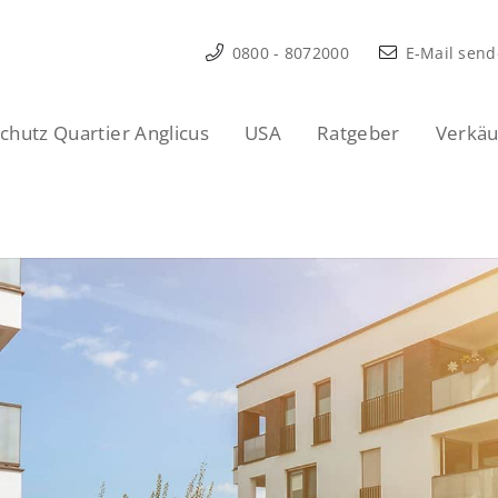
0800 - 8072000
E-Mail sen
hutz Quartier Anglicus
USA
Ratgeber
Verkäu