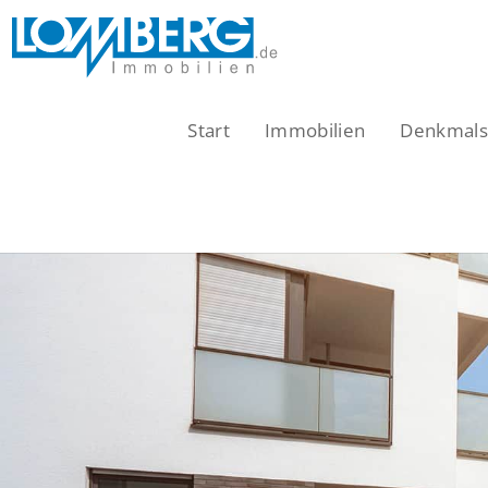
Zum
Inhalt
springen
Start
Immobilien
Denkmalsc