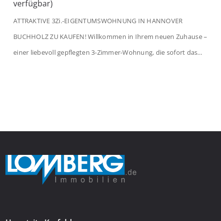
verfügbar)
ATTRAKTIVE 3Zi.-EIGENTUMSWOHNUNG IN HANNOVER
BUCHHOLZ ZU KAUFEN! Willkommen in Ihrem neuen Zuhause –
einer liebevoll gepflegten 3-Zimmer-Wohnung, die sofort das
Gefühl von Ankommen vermittelt. Der helle Flur mit
Einbauspots empfängt Sie herzlich und macht Lust auf mehr.
Das großzügige Wohnzimmer begeistert mit einem breiten
Fenster, viel Tageslicht und Blick ins satte Grün der Bäume – […]