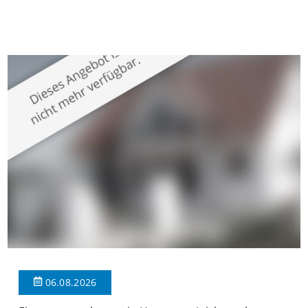
gepflegten Mehrfamilienhaus in begehrter Wohnlage von
Krefeld-Bockum. Mit einer Wohnfläche von ca. 114 m²
überzeugt die Immobilie durch einen durchdachten Grundriss,
großzügige Räume und eine hochwertige Ausstattung, die
modernen Wohnkomfort mit einem stilvollen Ambiente
verbindet. Der […]
06.08.2026