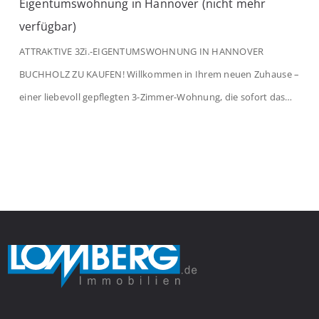
Eigentumswohnung in Hannover (nicht mehr
verfügbar)
ATTRAKTIVE 3Zi.-EIGENTUMSWOHNUNG IN HANNOVER
BUCHHOLZ ZU KAUFEN! Willkommen in Ihrem neuen Zuhause –
einer liebevoll gepflegten 3-Zimmer-Wohnung, die sofort das
Gefühl von Ankommen vermittelt. Der helle Flur mit
Einbauspots empfängt Sie herzlich und macht Lust auf mehr.
Das großzügige Wohnzimmer begeistert mit einem breiten
Fenster, viel Tageslicht und Blick ins satte Grün der Bäume – […]