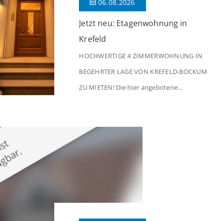
06.08.2026
Jetzt neu: Etagenwohnung in
Krefeld
HOCHWERTIGE 4 ZIMMERWOHNUNG IN
BEGEHRTER LAGE VON KREFELD-BOCKUM
ZU MIETEN! Die hier angebotene
Obergeschosswohnung befindet sich in
einem äußerst gepflegten Mehrfamilienhaus
in begehrter Wohnlage von Krefeld-Bockum.
Mit einer Wohnfläche von ca. 114 m²
überzeugt die Immobilie durch einen
durchdachten Grundriss, großzügige Räume
und eine hochwertige Ausstattung, die
modernen Wohnkomfort mit einem