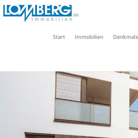
Zum
Inhalt
springen
Start
Immobilien
Denkmalsc