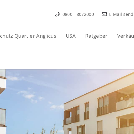
0800 - 8072000
E-Mail sen
hutz Quartier Anglicus
USA
Ratgeber
Verkäu