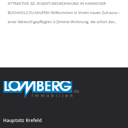
ATTRAKTIVE 3Zi.-EIGENTUMSWOHNUNG IN HANNOVER
BUCHHOLZ ZU KAUFEN! Willkommen in Ihrem neuen Zuhause –
einer liebevoll gepflegten 3-Zimmer-Wohnung, die sofort das
Gefühl von Ankommen vermittelt. Der helle Flur mit
Einbauspots empfängt Sie herzlich und macht Lust auf mehr.
Das großzügige Wohnzimmer begeistert mit einem breiten
Fenster, viel Tageslicht und Blick ins satte Grün der Bäume – […]
Hauptsitz Krefeld