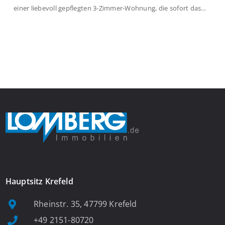
einer liebevoll gepflegten 3-Zimmer-Wohnung, die sofort das
Gefühl von Ankommen vermittelt. Der helle Flur mit
Einbauspots empfängt Sie herzlich und macht Lust auf mehr.
Das großzügige Wohnzimmer begeistert mit einem breiten
Fenster, viel Tageslicht und Blick ins satte Grün der Bäume – […]
Hauptsitz Krefeld
Rheinstr. 35, 47799 Krefeld
+49 2151-80720