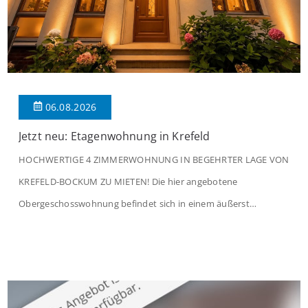
06.08.2026
Jetzt neu: Etagenwohnung in Krefeld
HOCHWERTIGE 4 ZIMMERWOHNUNG IN BEGEHRTER LAGE VON
KREFELD-BOCKUM ZU MIETEN! Die hier angebotene
Obergeschosswohnung befindet sich in einem äußerst
gepflegten Mehrfamilienhaus in begehrter Wohnlage von
Krefeld-Bockum. Mit einer Wohnfläche von ca. 114 m²
überzeugt die Immobilie durch einen durchdachten Grundriss,
großzügige Räume und eine hochwertige Ausstattung, die