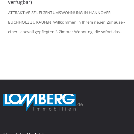
verfügbar)
ATTRAKTIVE 3Zi.-EIGENTUMSWOHNUNG IN HANNOVER
BUCHHOLZ ZU KAUFEN! Willkommen in Ihrem neuen Zuhause –
einer liebevoll gepflegten 3-Zimmer-Wohnung, die sofort das
Gefühl von Ankommen vermittelt. Der helle Flur mit
Einbauspots empfängt Sie herzlich und macht Lust auf mehr.
Das großzügige Wohnzimmer begeistert mit einem breiten
Fenster, viel Tageslicht und Blick ins satte Grün der Bäume – […]