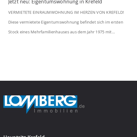
Jetzt neu: Eigentumswohnung in Krefeld
VERMIETETE EINRAUMWOHNUNG IM HERZEN VON KREFELD!
Diese vermietete Eigentumswohnung befindet sich im ersten
Stock eines Mehrfamilienhauses aus dem Jahr 1975 mit
insgesamt 39 Wohneinheiten. Die Wohnung verfügt über 35 m²
Wohnfläche., welche sich wie folgt aufteilen: Beim Betreten der
Wohnung befinden Sie sich in einer praktischen Diele, welche
ausreichend Platz für eine Garderobe bietet. Von […]