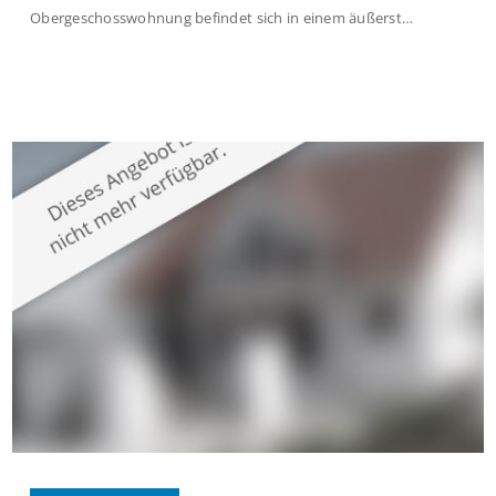
Obergeschosswohnung befindet sich in einem äußerst
gepflegten Mehrfamilienhaus in begehrter Wohnlage von
Krefeld-Bockum. Mit einer Wohnfläche von ca. 114 m²
überzeugt die Immobilie durch einen durchdachten Grundriss,
großzügige Räume und eine hochwertige Ausstattung, die
modernen Wohnkomfort mit einem stilvollen Ambiente
verbindet. Der […]