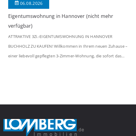
06.08.2026
Eigentumswohnung in Hannover (nicht mehr
verfügbar)
ATTRAKTIVE 3Zi.-EIGENTUMSWOHNUNG IN HANNOVER
BUCHHOLZ ZU KAUFEN! Willkommen in Ihrem neuen Zuhause –
einer liebevoll gepflegten 3-Zimmer-Wohnung, die sofort das
Gefühl von Ankommen vermittelt. Der helle Flur mit
Einbauspots empfängt Sie herzlich und macht Lust auf mehr.
Das großzügige Wohnzimmer begeistert mit einem breiten
Fenster, viel Tageslicht und Blick ins satte Grün der Bäume – […]