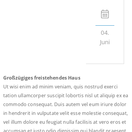
04.
Juni
Großzügiges freistehendes Haus
Ut wisi enim ad minim veniam, quis nostrud exerci
tation ullamcorper suscipit lobortis nisl ut aliquip ex ea
commodo consequat. Duis autem vel eum iriure dolor
in hendrerit in vulputate velit esse molestie consequat,
vel illum dolore eu feugiat nulla facilisis at vero eros et
accumsan et iusto odio dignissim qui blandit praesent