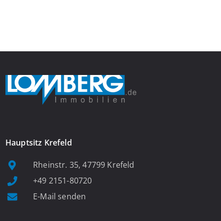
Einbauspots empfängt Sie herzlich und macht Lust auf mehr.
Das großzügige Wohnzimmer begeistert mit einem breiten
Fenster, viel Tageslicht und Blick ins satte Grün der Bäume – […]
Hauptsitz Krefeld
Rheinstr. 35, 47799 Krefeld
+49 2151-80720
E-Mail senden