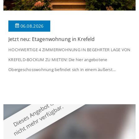
06.08.2026
Jetzt neu: Etagenwohnung in Krefeld
HOCHWERTIGE 4 ZIMMERWOHNUNG IN BEGEHRTER LAGE VON
KREFELD-BOCKUM ZU MIETEN! Die hier angebotene
Obergeschosswohnung befindet sich in einem äußerst
gepflegten Mehrfamilienhaus in begehrter Wohnlage von
Krefeld-Bockum. Mit einer Wohnfläche von ca. 114 m²
überzeugt die Immobilie durch einen durchdachten Grundriss,
großzügige Räume und eine hochwertige Ausstattung, die
modernen Wohnkomfort mit einem stilvollen Ambiente
verbindet. Der […]