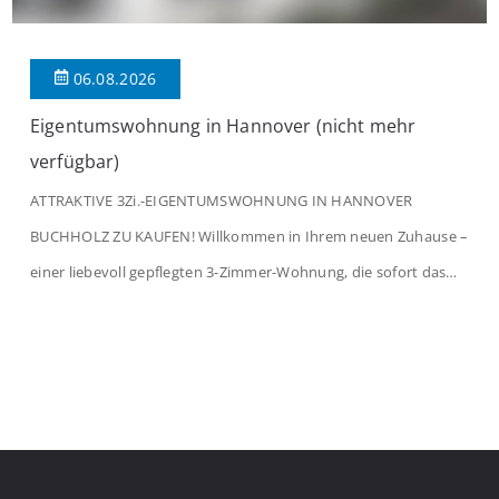
06.08.2026
Eigentumswohnung in Hannover (nicht mehr
verfügbar)
ATTRAKTIVE 3Zi.-EIGENTUMSWOHNUNG IN HANNOVER
BUCHHOLZ ZU KAUFEN! Willkommen in Ihrem neuen Zuhause –
einer liebevoll gepflegten 3-Zimmer-Wohnung, die sofort das
Gefühl von Ankommen vermittelt. Der helle Flur mit
Einbauspots empfängt Sie herzlich und macht Lust auf mehr.
Das großzügige Wohnzimmer begeistert mit einem breiten
Fenster, viel Tageslicht und Blick ins satte Grün der Bäume – […]