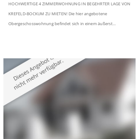
HOCHWERTIGE 4 ZIMMERWOHNUNG IN BEGEHRTER LAGE VON
KREFELD-BOCKUM ZU MIETEN! Die hier angebotene
Obergeschosswohnung befindet sich in einem äußerst
gepflegten Mehrfamilienhaus in begehrter Wohnlage von
Krefeld-Bockum. Mit einer Wohnfläche von ca. 114 m²
überzeugt die Immobilie durch einen durchdachten Grundriss,
großzügige Räume und eine hochwertige Ausstattung, die
modernen Wohnkomfort mit einem stilvollen Ambiente
verbindet. Der […]