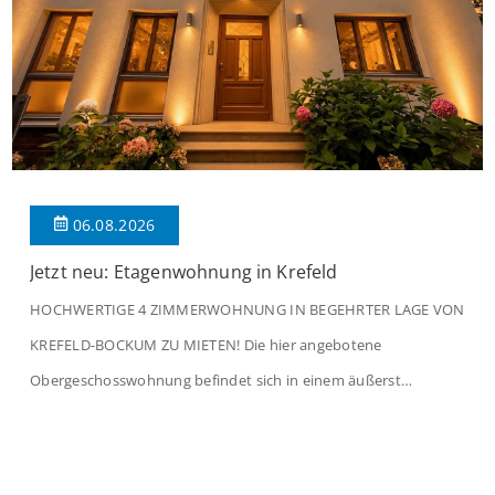
06.08.2026
Jetzt neu: Etagenwohnung in Krefeld
HOCHWERTIGE 4 ZIMMERWOHNUNG IN BEGEHRTER LAGE VON
KREFELD-BOCKUM ZU MIETEN! Die hier angebotene
Obergeschosswohnung befindet sich in einem äußerst
gepflegten Mehrfamilienhaus in begehrter Wohnlage von
Krefeld-Bockum. Mit einer Wohnfläche von ca. 114 m²
überzeugt die Immobilie durch einen durchdachten Grundriss,