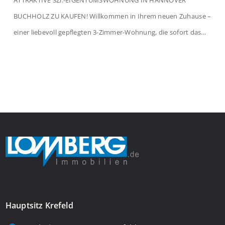
BUCHHOLZ ZU KAUFEN! Willkommen in Ihrem neuen Zuhause –
einer liebevoll gepflegten 3-Zimmer-Wohnung, die sofort das
Gefühl von Ankommen vermittelt. Der helle Flur mit
Einbauspots empfängt Sie herzlich und macht Lust auf mehr.
Das großzügige Wohnzimmer begeistert mit einem breiten
Fenster, viel Tageslicht und Blick ins satte Grün der Bäume – […]
Hauptsitz Krefeld