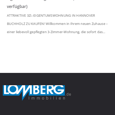
verfügbar)
ATTRAKTIVE 3Zi.-EIGENTUMSWOHNUNG IN HANNOVER
BUCHHOLZ ZU KAUFEN! Willkommen in Ihrem neuen Zuhause –
einer liebevoll gepflegten 3-Zimmer-Wohnung, die sofort das
Gefühl von Ankommen vermittelt. Der helle Flur mit
Einbauspots empfängt Sie herzlich und macht Lust auf mehr.
Das großzügige Wohnzimmer begeistert mit einem breiten
Fenster, viel Tageslicht und Blick ins satte Grün der Bäume – […]