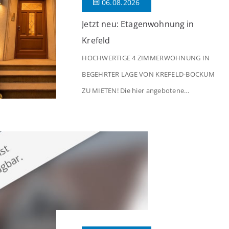
06.08.2026
Jetzt neu: Etagenwohnung in
Krefeld
HOCHWERTIGE 4 ZIMMERWOHNUNG IN
BEGEHRTER LAGE VON KREFELD-BOCKUM
ZU MIETEN! Die hier angebotene
Obergeschosswohnung befindet sich in
einem äußerst gepflegten Mehrfamilienhaus
in begehrter Wohnlage von Krefeld-Bockum.
Mit einer Wohnfläche von ca. 114 m²
überzeugt die Immobilie durch einen
durchdachten Grundriss, großzügige Räume
und eine hochwertige Ausstattung, die
modernen Wohnkomfort mit einem