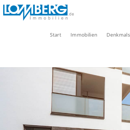
Zum
Inhalt
springen
Start
Immobilien
Denkmalsc