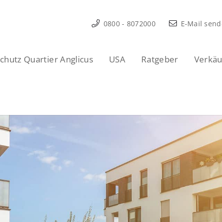
0800 - 8072000
E-Mail sen
hutz Quartier Anglicus
USA
Ratgeber
Verkäu