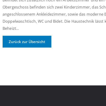
befindet sich zusätzlich noch ein Arbeitszimmer und ein
Obergeschoss befinden sich zwei Kinderzimmer, das Sch
angeschlossenem Ankleidezimmer, sowie das moderne B
Doppelwaschtisch, WC und Bidet. Die Haustechnik lässt 
Beheizt...
Zurück zur Übersicht