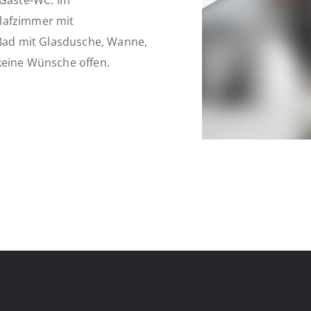
 Gäste-WC. Im
lafzimmer mit
ad mit Glasdusche, Wanne,
keine Wünsche offen.