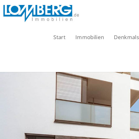
Zum
Inhalt
springen
Start
Immobilien
Denkmalsc