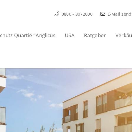
0800 - 8072000
E-Mail sen
hutz Quartier Anglicus
USA
Ratgeber
Verkäu