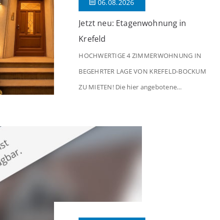
06.08.2026
Jetzt neu: Etagenwohnung in
Krefeld
HOCHWERTIGE 4 ZIMMERWOHNUNG IN
BEGEHRTER LAGE VON KREFELD-BOCKUM
ZU MIETEN! Die hier angebotene
Obergeschosswohnung befindet sich in
einem äußerst gepflegten Mehrfamilienhaus
in begehrter Wohnlage von Krefeld-Bockum.
Mit einer Wohnfläche von ca. 114 m²
überzeugt die Immobilie durch einen
durchdachten Grundriss, großzügige Räume
und eine hochwertige Ausstattung, die
modernen Wohnkomfort mit einem