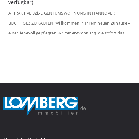
verfügbar)
ATTRAKTIVE 3Zi.-EIGENTUMSWOHNUNG IN HANNOVER
BUCHHOLZ ZU KAUFEN! Willkommen in Ihrem neuen Zuhause –
einer liebevoll gepflegten 3-Zimmer-Wohnung, die sofort das
Gefühl von Ankommen vermittelt. Der helle Flur mit
Einbauspots empfängt Sie herzlich und macht Lust auf mehr.
Das großzügige Wohnzimmer begeistert mit einem breiten
Fenster, viel Tageslicht und Blick ins satte Grün der Bäume – […]