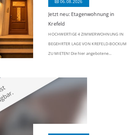
06.08.2026
Jetzt neu: Etagenwohnung in
Krefeld
HOCHWERTIGE 4 ZIMMERWOHNUNG IN
BEGEHRTER LAGE VON KREFELD-BOCKUM
ZU MIETEN! Die hier angebotene
Obergeschosswohnung befindet sich in
einem äußerst gepflegten Mehrfamilienhaus
in begehrter Wohnlage von Krefeld-Bockum.
Mit einer Wohnfläche von ca. 114 m²
überzeugt die Immobilie durch einen
durchdachten Grundriss, großzügige Räume
und eine hochwertige Ausstattung, die
modernen Wohnkomfort mit einem