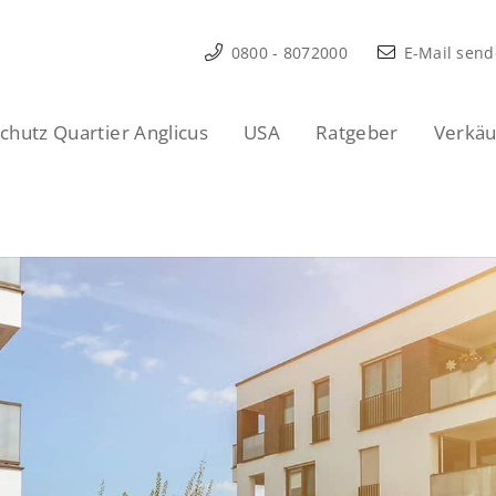
0800 - 8072000
E-Mail sen
hutz Quartier Anglicus
USA
Ratgeber
Verkäu