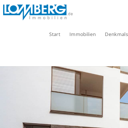
Zum
Inhalt
springen
Start
Immobilien
Denkmalsc