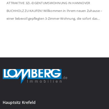
ATTRAKTIVE 3Zi.-EIGENTUMSWOHNUNG IN HANNOVER
BUCHHOLZ ZU KAUFEN! Willkommen in Ihrem neuen Zuhause –
einer liebevoll gepflegten 3-Zimmer-Wohnung, die sofort das
Gefühl von Ankommen vermittelt. Der helle Flur mit
Einbauspots empfängt Sie herzlich und macht Lust auf mehr.
Das großzügige Wohnzimmer begeistert mit einem breiten
Fenster, viel Tageslicht und Blick ins satte Grün der Bäume – […]
Hauptsitz Krefeld