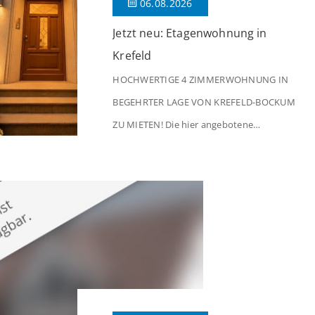
06.08.2026
Jetzt neu: Etagenwohnung in
Krefeld
HOCHWERTIGE 4 ZIMMERWOHNUNG IN
BEGEHRTER LAGE VON KREFELD-BOCKUM
ZU MIETEN! Die hier angebotene
Obergeschosswohnung befindet sich in
einem äußerst gepflegten Mehrfamilienhaus
in begehrter Wohnlage von Krefeld-Bockum.
Mit einer Wohnfläche von ca. 114 m²
überzeugt die Immobilie durch einen
durchdachten Grundriss, großzügige Räume
und eine hochwertige Ausstattung, die
modernen Wohnkomfort mit einem