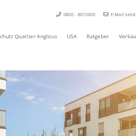
0800 - 8072000
E-Mail sen
hutz Quartier Anglicus
USA
Ratgeber
Verkäu