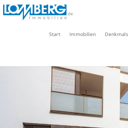
Zum
Inhalt
springen
Start
Immobilien
Denkmalsc