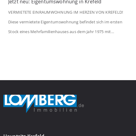
Jetzt neu: Eigentumswohnung in Krefeld
VERMIETETE EINRAUMWOHNUNG IM HERZEN VON KREFELD!
Diese vermietete Eigentumswohnung befindet sich im ersten
Stock eines Mehrfamilienhauses aus dem Jahr 1975 mit
insgesamt 39 Wohneinheiten. Die Wohnung verfügt über 35 m²
Wohnfläche., welche sich wie folgt aufteilen: Beim Betreten der
Wohnung befinden Sie sich in einer praktischen Diele, welche
ausreichend Platz für eine Garderobe bietet. Von […]