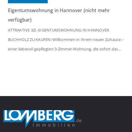
Eigentumswohnung in Hannover (nicht mehr
verfügbar)
ATTRAKTIVE 3Zi.-EIGENTUMSWOHNUNG IN HANNOVER
BUCHHOLZ ZU KAUFEN! Willkommen in Ihrem neuen Zuhause –
einer liebevoll gepflegten 3-Zimmer-Wohnung, die sofort das
Gefühl von Ankommen vermittelt. Der helle Flur mit
Einbauspots empfängt Sie herzlich und macht Lust auf mehr.
Das großzügige Wohnzimmer begeistert mit einem breiten
Fenster, viel Tageslicht und Blick ins satte Grün der Bäume – […]