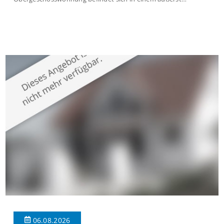
gepflegten Mehrfamilienhaus in begehrter Wohnlage von
Krefeld-Bockum. Mit einer Wohnfläche von ca. 114 m²
überzeugt die Immobilie durch einen durchdachten Grundriss,
großzügige Räume und eine hochwertige Ausstattung, die
modernen Wohnkomfort mit einem stilvollen Ambiente
verbindet. Der […]
06.08.2026