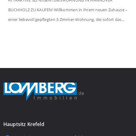
BUCHHOLZ ZU KAUFEN! Willkommen in Ihrem neuen Zuhause –
einer liebevoll gepflegten 3-Zimmer-Wohnung, die sofort das
Gefühl von Ankommen vermittelt. Der helle Flur mit
Einbauspots empfängt Sie herzlich und macht Lust auf mehr.
Das großzügige Wohnzimmer begeistert mit einem breiten
Fenster, viel Tageslicht und Blick ins satte Grün der Bäume – […]
Hauptsitz Krefeld