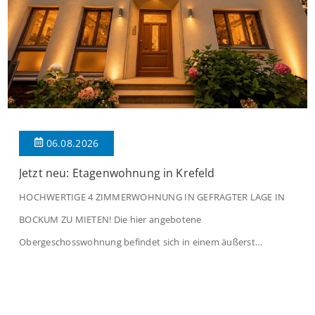
06.08.2026
Jetzt neu: Etagenwohnung in Krefeld
HOCHWERTIGE 4 ZIMMERWOHNUNG IN GEFRAGTER LAGE IN
BOCKUM ZU MIETEN! Die hier angebotene
Obergeschosswohnung befindet sich in einem äußerst
gepflegten Mehrfamilienhaus in begehrter Wohnlage von
Krefeld-Bockum. Mit einer Wohnfläche von ca. 114 m²
überzeugt die Immobilie durch einen durchdachten Grundriss,