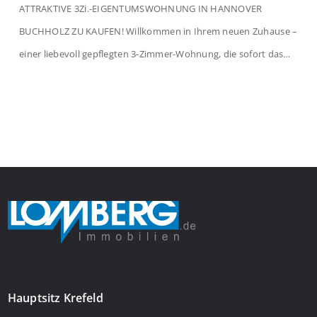
ATTRAKTIVE 3Zi.-EIGENTUMSWOHNUNG IN HANNOVER
BUCHHOLZ ZU KAUFEN! Willkommen in Ihrem neuen Zuhause –
einer liebevoll gepflegten 3-Zimmer-Wohnung, die sofort das
Gefühl von Ankommen vermittelt. Der helle Flur mit
Einbauspots empfängt Sie herzlich und macht Lust auf mehr.
Das großzügige Wohnzimmer begeistert mit einem breiten
Fenster, viel Tageslicht und Blick ins satte Grün der Bäume – […]
Hauptsitz Krefeld