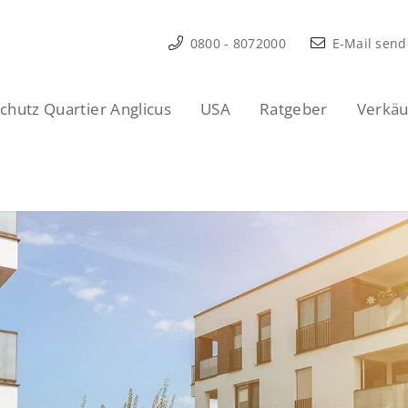
0800 - 8072000
E-Mail sen
hutz Quartier Anglicus
USA
Ratgeber
Verkäu