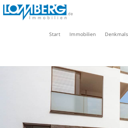
Zum
Inhalt
springen
Start
Immobilien
Denkmalsc