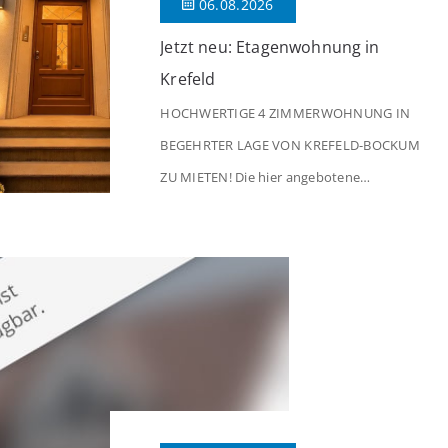
06.08.2026
Jetzt neu: Etagenwohnung in
Krefeld
HOCHWERTIGE 4 ZIMMERWOHNUNG IN
BEGEHRTER LAGE VON KREFELD-BOCKUM
ZU MIETEN! Die hier angebotene
Obergeschosswohnung befindet sich in
einem äußerst gepflegten Mehrfamilienhaus
in begehrter Wohnlage von Krefeld-Bockum.
Mit einer Wohnfläche von ca. 114 m²
überzeugt die Immobilie durch einen
durchdachten Grundriss, großzügige Räume
und eine hochwertige Ausstattung, die
modernen Wohnkomfort mit einem