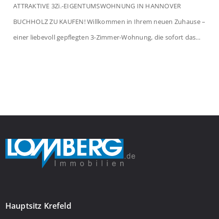
ATTRAKTIVE 3Zi.-EIGENTUMSWOHNUNG IN HANNOVER
BUCHHOLZ ZU KAUFEN! Willkommen in Ihrem neuen Zuhause –
einer liebevoll gepflegten 3-Zimmer-Wohnung, die sofort das
Gefühl von Ankommen vermittelt. Der helle Flur mit
Einbauspots empfängt Sie herzlich und macht Lust auf mehr.
Das großzügige Wohnzimmer begeistert mit einem breiten
Fenster, viel Tageslicht und Blick ins satte Grün der Bäume – […]
Hauptsitz Krefeld