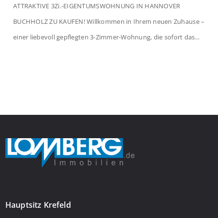
ATTRAKTIVE 3Zi.-EIGENTUMSWOHNUNG IN HANNOVER
BUCHHOLZ ZU KAUFEN! Willkommen in Ihrem neuen Zuhause –
einer liebevoll gepflegten 3-Zimmer-Wohnung, die sofort das
Gefühl von Ankommen vermittelt. Der helle Flur mit
Einbauspots empfängt Sie herzlich und macht Lust auf mehr.
Das großzügige Wohnzimmer begeistert mit einem breiten
Fenster, viel Tageslicht und Blick ins satte Grün der Bäume – […]
Hauptsitz Krefeld