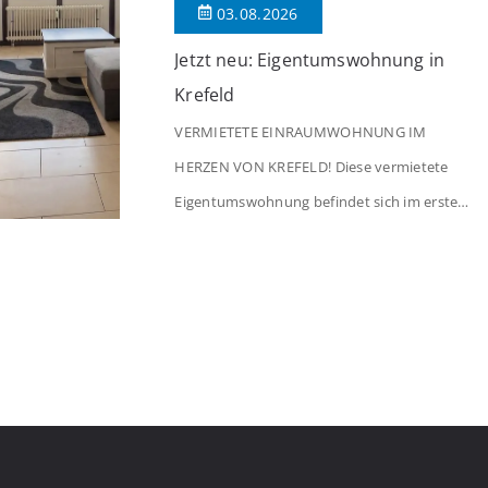
03.08.2026
Jetzt neu: Eigentumswohnung in
Krefeld
VERMIETETE EINRAUMWOHNUNG IM
HERZEN VON KREFELD! Diese vermietete
Eigentumswohnung befindet sich im ersten
Stock eines Mehrfamilienhauses aus dem
Jahr 1975 mit insgesamt 39 Wohneinheiten.
Die Wohnung verfügt über 35 m²
Wohnfläche., welche sich wie folgt aufteilen:
Beim Betreten der Wohnung befinden Sie
sich in einer praktischen Diele, welche
ausreichend Platz für eine Garderobe bietet.
Von […]