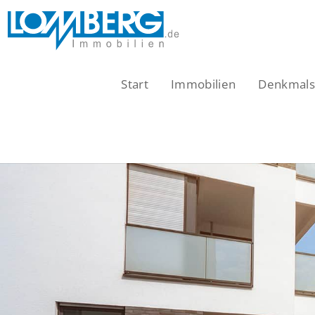
Zum
Inhalt
springen
Start
Immobilien
Denkmalsc