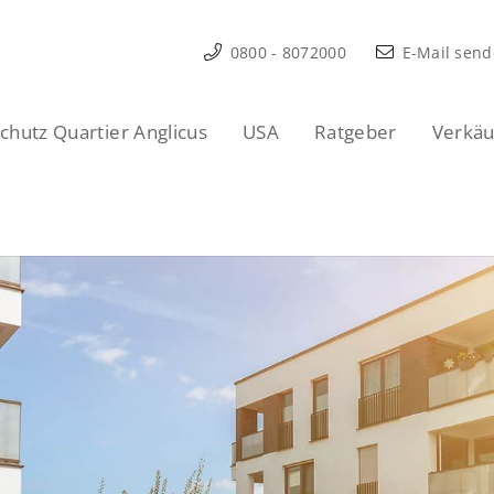
0800 - 8072000
E-Mail sen
hutz Quartier Anglicus
USA
Ratgeber
Verkäu