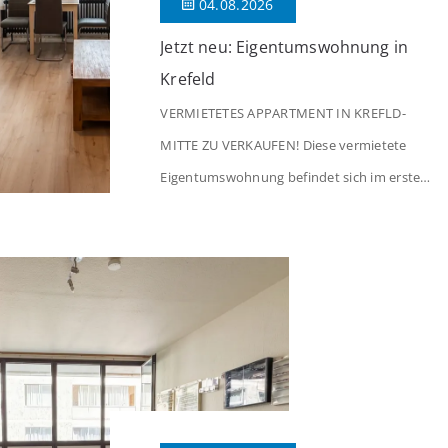
04.08.2026
Jetzt neu: Eigentumswohnung in
Krefeld
VERMIETETES APPARTMENT IN KREFLD-
MITTE ZU VERKAUFEN! Diese vermietete
Eigentumswohnung befindet sich im ersten
Stock eines Mehrfamilienhauses aus dem
Jahr 1975 mit insgesamt 39 Wohneinheiten
und 2 Ladenlokalen. Die Wohnung verfügt
über 34 m² Wohnfläche., welche sich wie
folgt aufteilen: Beim Betreten der Wohnung
befinden Sie sich in einer praktischen Diele,
welche ausreichend Platz für eine […]