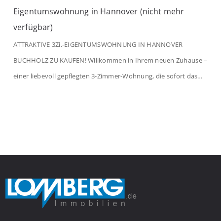
Eigentumswohnung in Hannover (nicht mehr
verfügbar)
ATTRAKTIVE 3Zi.-EIGENTUMSWOHNUNG IN HANNOVER
BUCHHOLZ ZU KAUFEN! Willkommen in Ihrem neuen Zuhause –
einer liebevoll gepflegten 3-Zimmer-Wohnung, die sofort das
Gefühl von Ankommen vermittelt. Der helle Flur mit
Einbauspots empfängt Sie herzlich und macht Lust auf mehr.
Das großzügige Wohnzimmer begeistert mit einem breiten
Fenster, viel Tageslicht und Blick ins satte Grün der Bäume – […]