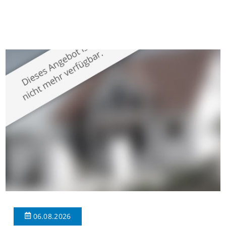
gepflegten Mehrfamilienhaus in begehrter Wohnlage von
Krefeld-Bockum. Mit einer Wohnfläche von ca. 114 m²
überzeugt die Immobilie durch einen durchdachten Grundriss,
großzügige Räume und eine hochwertige Ausstattung, die
modernen Wohnkomfort mit einem stilvollen Ambiente
verbindet. Der […]
06.08.2026