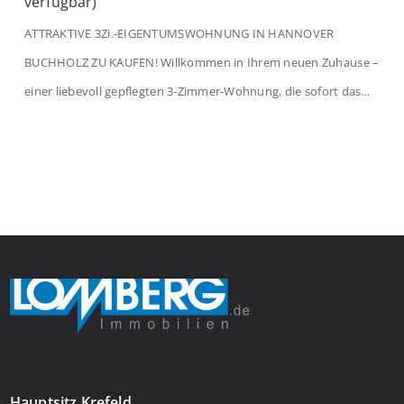
verfügbar)
ATTRAKTIVE 3Zi.-EIGENTUMSWOHNUNG IN HANNOVER
BUCHHOLZ ZU KAUFEN! Willkommen in Ihrem neuen Zuhause –
einer liebevoll gepflegten 3-Zimmer-Wohnung, die sofort das
Gefühl von Ankommen vermittelt. Der helle Flur mit
Einbauspots empfängt Sie herzlich und macht Lust auf mehr.
Das großzügige Wohnzimmer begeistert mit einem breiten
Fenster, viel Tageslicht und Blick ins satte Grün der Bäume – […]
Hauptsitz Krefeld