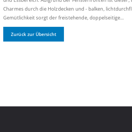
und Essbereich. Aufgrund der Fensterfronten ist dieser,
Charmes durch die Holzdecken und - balken, lichtdurchf
Gemütlichkeit sorgt der freistehende, doppelseitige...
Zurück zur Übersicht