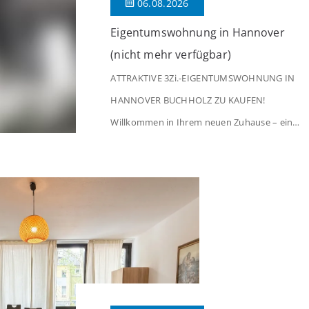
06.08.2026
Eigentumswohnung in Hannover
(nicht mehr verfügbar)
ATTRAKTIVE 3Zi.-EIGENTUMSWOHNUNG IN
HANNOVER BUCHHOLZ ZU KAUFEN!
Willkommen in Ihrem neuen Zuhause – einer
liebevoll gepflegten 3-Zimmer-Wohnung, die
sofort das Gefühl von Ankommen
vermittelt. Der helle Flur mit Einbauspots
empfängt Sie herzlich und macht Lust auf
mehr. Das großzügige Wohnzimmer
begeistert mit einem breiten Fenster, viel
Tageslicht und Blick ins satte Grün der
Bäume – […]