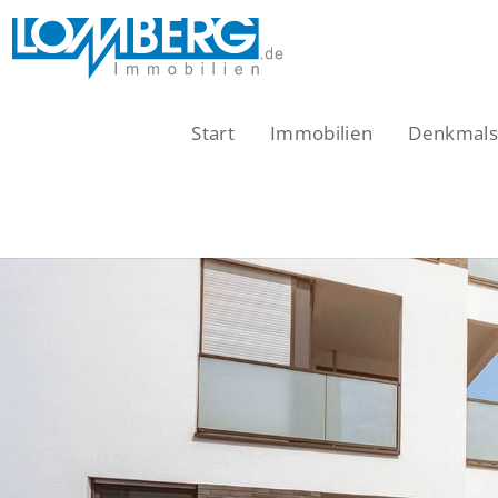
Zum
Inhalt
springen
Start
Immobilien
Denkmalsc