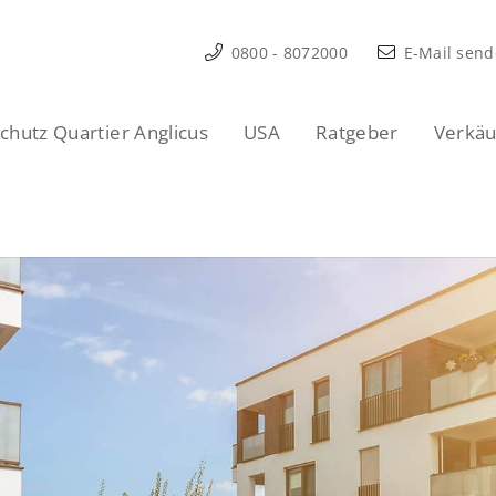
0800 - 8072000
E-Mail sen
hutz Quartier Anglicus
USA
Ratgeber
Verkäu