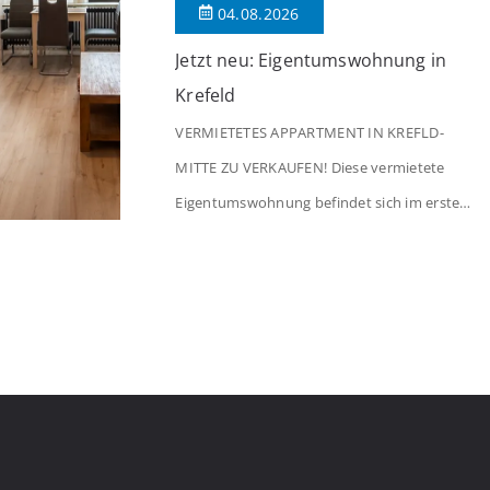
04.08.2026
Jetzt neu: Eigentumswohnung in
Krefeld
VERMIETETES APPARTMENT IN KREFLD-
MITTE ZU VERKAUFEN! Diese vermietete
Eigentumswohnung befindet sich im ersten
Stock eines Mehrfamilienhauses aus dem
Jahr 1975 mit insgesamt 39 Wohneinheiten
und 2 Ladenlokalen. Die Wohnung verfügt
über 34 m² Wohnfläche., welche sich wie
folgt aufteilen: Beim Betreten der Wohnung
befinden Sie sich in einer praktischen Diele,
welche ausreichend Platz für eine […]