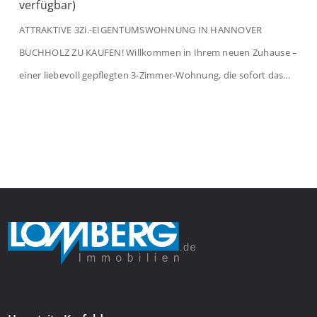
verfügbar)
ATTRAKTIVE 3Zi.-EIGENTUMSWOHNUNG IN HANNOVER
BUCHHOLZ ZU KAUFEN! Willkommen in Ihrem neuen Zuhause –
einer liebevoll gepflegten 3-Zimmer-Wohnung, die sofort das
Gefühl von Ankommen vermittelt. Der helle Flur mit
Einbauspots empfängt Sie herzlich und macht Lust auf mehr.
Das großzügige Wohnzimmer begeistert mit einem breiten
Fenster, viel Tageslicht und Blick ins satte Grün der Bäume – […]