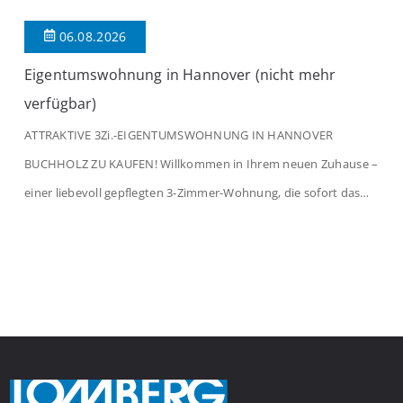
06.08.2026
Eigentumswohnung in Hannover (nicht mehr
verfügbar)
ATTRAKTIVE 3Zi.-EIGENTUMSWOHNUNG IN HANNOVER
BUCHHOLZ ZU KAUFEN! Willkommen in Ihrem neuen Zuhause –
einer liebevoll gepflegten 3-Zimmer-Wohnung, die sofort das
Gefühl von Ankommen vermittelt. Der helle Flur mit
Einbauspots empfängt Sie herzlich und macht Lust auf mehr.
Das großzügige Wohnzimmer begeistert mit einem breiten
Fenster, viel Tageslicht und Blick ins satte Grün der Bäume – […]