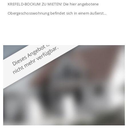
KREFELD-BOCKUM ZU MIETEN! Die hier angebotene
Obergeschosswohnung befindet sich in einem äußerst
gepflegten Mehrfamilienhaus in begehrter Wohnlage von
Krefeld-Bockum. Mit einer Wohnfläche von ca. 114 m²
überzeugt die Immobilie durch einen durchdachten Grundriss,
großzügige Räume und eine hochwertige Ausstattung, die
modernen Wohnkomfort mit einem stilvollen Ambiente
verbindet. Der […]